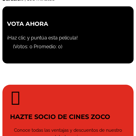
VOTA AHORA
¡Haz clic y puntúa esta película!
(Votos:
0
Promedio:
0
)

HAZTE SOCIO DE CINES ZOCO
Conoce todas las ventajas y descuentos de nuestro