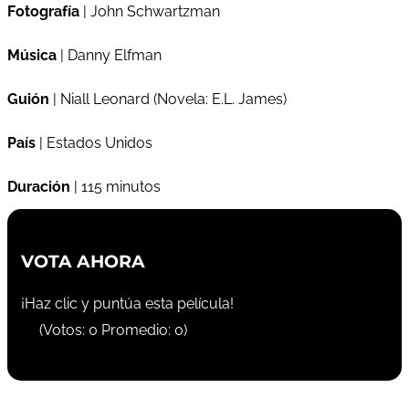
Fotografía
| John Schwartzman
Música
| Danny Elfman
Guión
| Niall Leonard (Novela: E.L. James)
País
| Estados Unidos
Duración
| 115 minutos
VOTA AHORA
¡Haz clic y puntúa esta película!
(Votos:
0
Promedio:
0
)