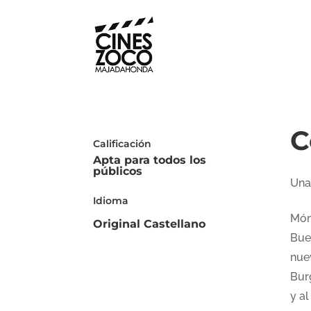
C
Calificación
Apta para todos los
públicos
Una
Idioma
Món
Original Castellano
Bue
nue
Bur
y a