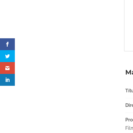
Má
Tít
Dir
Pro
Fil