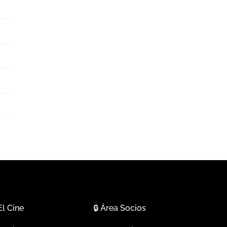
El Cine
🔒
Área Socios