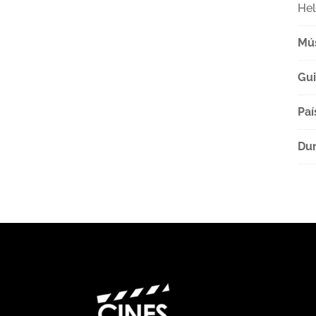
Hel
Mú
Gu
Paí
Dur