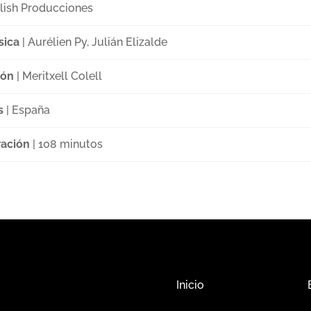
lish Producciones
sica
| Aurélien Py, Julián Elizalde
ión
| Meritxell Colell
s
| España
ación
| 108 minutos
Inicio