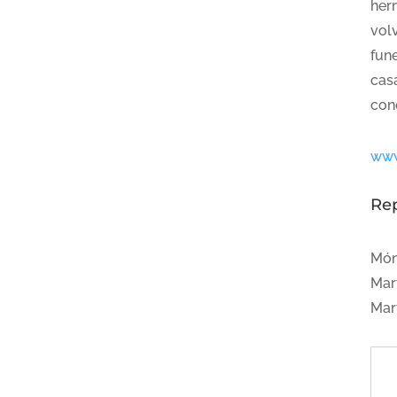
her
vol
fun
cas
cono
www
Re
Món
Mar
Mar