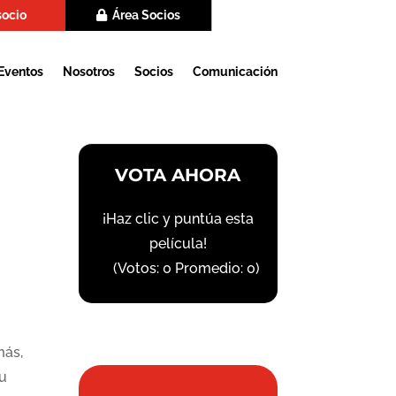
socio
Área Socios
Eventos
Nosotros
Socios
Comunicación
VOTA AHORA
¡Haz clic y puntúa esta
película!
(Votos:
0
Promedio:
0
)
más,
su