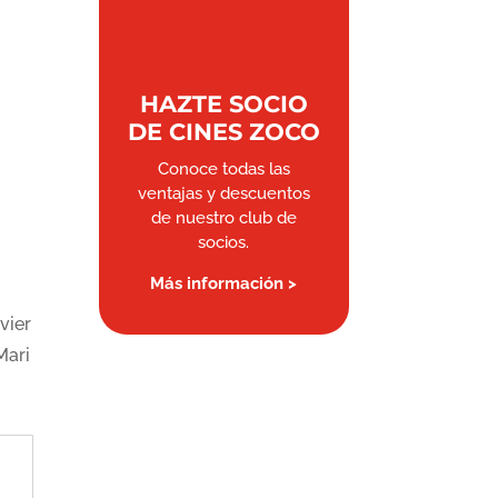
HAZTE SOCIO
DE CINES ZOCO
Conoce todas las
ventajas y descuentos
de nuestro club de
socios.
Más información >
vier
Mari