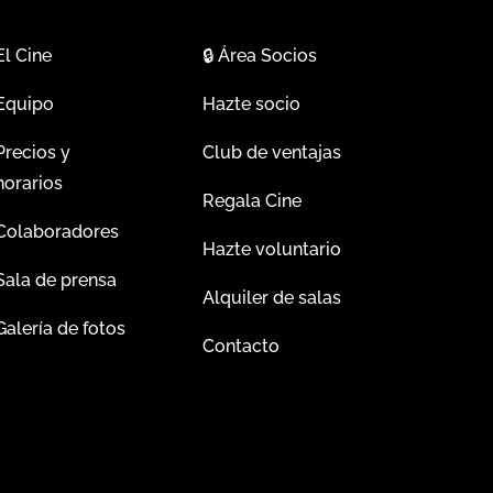
El Cine
🔒
Área Socios
Equipo
Hazte socio
Precios y
Club de ventajas
horarios
Regala Cine
Colaboradores
Hazte voluntario
Sala de prensa
Alquiler de salas
Galería de fotos
Contacto