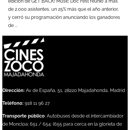
edición de GET BACK! Music Doc Fest reunió a más
de 2.000 asistentes, un 25% más que el año anterior,
y cerró su programación anunciando los ganadores
de ...
Dirección:
Av de España, 51, 28220 Majadahonda, Madrid
Teléfono:
918 11 96 27
Transporte público
: Autobuses desde el intercambiador
de Moncloa:
651
/
654
. (
655
para cerca en la glorieta de