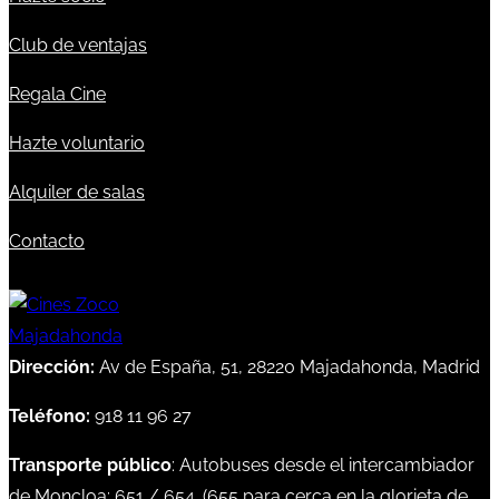
Club de ventajas
Regala Cine
Hazte voluntario
Alquiler de salas
Contacto
Dirección:
Av de España, 51, 28220 Majadahonda, Madrid
Teléfono:
918 11 96 27
Transporte público
: Autobuses desde el intercambiador
de Moncloa:
651
/
654
. (
655
para cerca en la glorieta de