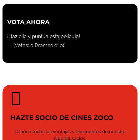
VOTA AHORA
¡Haz clic y puntúa esta película!
(Votos:
0
Promedio:
0
)

HAZTE SOCIO DE CINES ZOCO
Conoce todas las ventajas y descuentos de nuestro
club de socios.