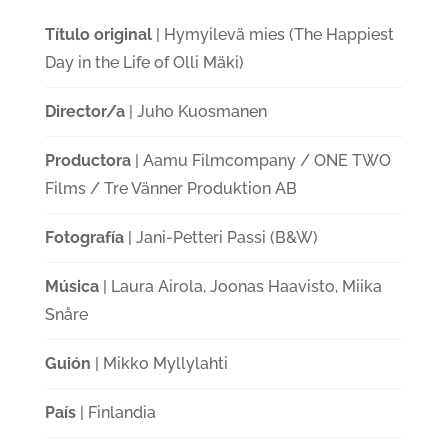
Título original
| Hymyilevä mies (The Happiest
Day in the Life of Olli Mäki)
Director/a
| Juho Kuosmanen
Productora
| Aamu Filmcompany / ONE TWO
Films / Tre Vänner Produktion AB
Fotografía
| Jani-Petteri Passi (B&W)
Música
| Laura Airola, Joonas Haavisto, Miika
Snåre
Guión
| Mikko Myllylahti
País
| Finlandia