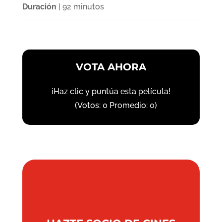
Duración
| 92 minutos
VOTA AHORA
¡Haz clic y puntúa esta película!
(Votos:
0
Promedio:
0
)