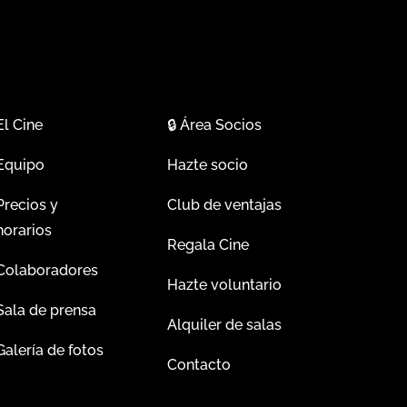
El Cine
🔒
Área Socios
Equipo
Hazte socio
Precios y
Club de ventajas
horarios
Regala Cine
Colaboradores
Hazte voluntario
Sala de prensa
Alquiler de salas
Galería de fotos
Contacto