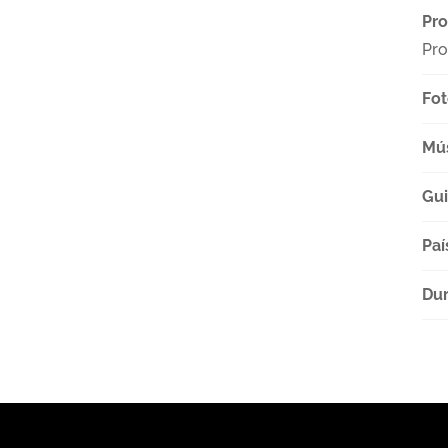
Pro
Pro
Fot
Mú
Gu
Paí
Dur