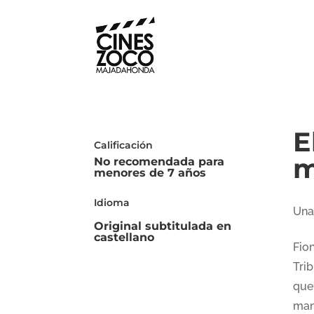
E
Calificación
m
No recomendada para
menores de 7 años
Idioma
Una
Original subtitulada en
castellano
Fio
Tri
que
man