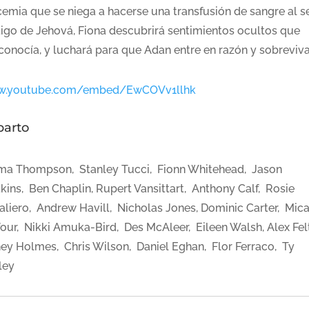
cemia que se niega a hacerse una transfusión de sangre al s
tigo de Jehová, Fiona descubrirá sentimientos ocultos que
conocía, y luchará para que Adan entre en razón y sobreviva
.youtube.com/embed/EwCOVv1llhk
parto
a Thompson, Stanley Tucci, Fionn Whitehead, Jason
kins, Ben Chaplin, Rupert Vansittart, Anthony Calf, Rosie
aliero, Andrew Havill, Nicholas Jones, Dominic Carter, Mic
four, Nikki Amuka-Bird, Des McAleer, Eileen Walsh, Alex Fel
ey Holmes, Chris Wilson, Daniel Eghan, Flor Ferraco, Ty
ley