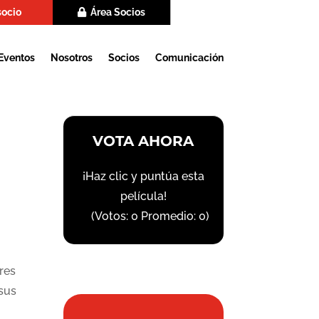
socio
Área Socios
Eventos
Nosotros
Socios
Comunicación
VOTA AHORA
¡Haz clic y puntúa esta
película!
(Votos:
0
Promedio:
0
)
res
 sus