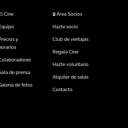
El Cine
🔒
Área Socios
Equipo
Hazte socio
Precios y
Club de ventajas
horarios
Regala Cine
Colaboradores
Hazte voluntario
Sala de prensa
Alquiler de salas
Galería de fotos
Contacto