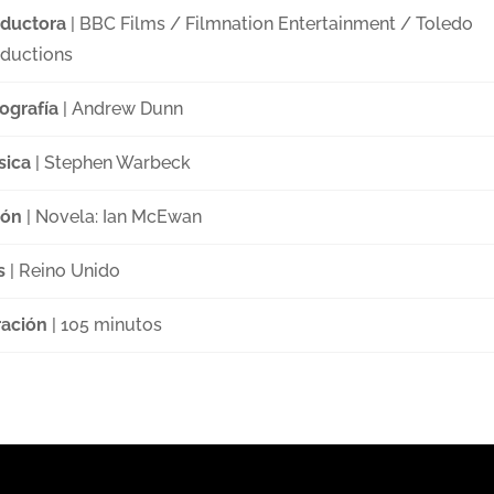
ductora
| BBC Films / Filmnation Entertainment / Toledo
ductions
ografía
| Andrew Dunn
sica
| Stephen Warbeck
ión
| Novela: Ian McEwan
s
| Reino Unido
ación
| 105 minutos