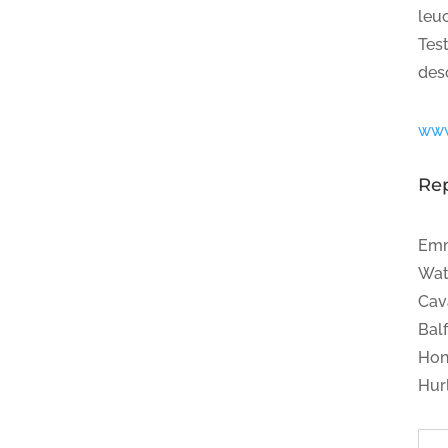
leu
Tes
des
www
Re
Emm
Wat
Cav
Bal
Hon
Hur