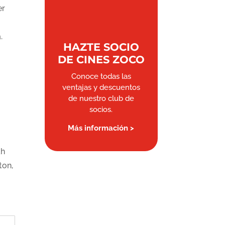
er
.
HAZTE SOCIO
DE CINES ZOCO
Conoce todas las
ventajas y descuentos
de nuestro club de
socios.
Más información >
ah
ton,