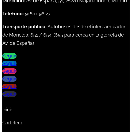
Dirección:
Av de España, 51, 28220 Majadahonda, Madrid
Teléfono:
918 11 96 27
Transporte público
: Autobuses desde el intercambiador
de Moncloa:
651
/
654
. (
655
para cerca en la glorieta de
Av. de España)
Seguir
Seguir
Seguir
Seguir
Seguir
Seguir
Inicio
Cartelera