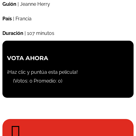
Guión
| Jeanne Herry
País
| Francia
Duración
| 107 minutos
VOTA AHORA
¡Haz clic y puntúa esta película!
(Votos:
0
Promedio:
0
)
