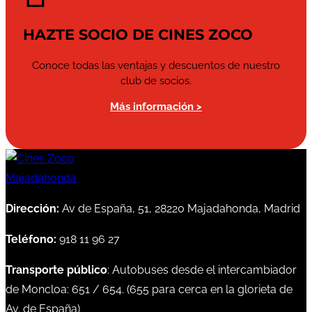
HAZTE SOCIO DE CINES ZOCO
Conoce todas las ventajas y descuentos de nuestro
club de socios.
Más información >
Dirección:
Av de España, 51, 28220 Majadahonda, Madrid
Teléfono:
918 11 96 27
Transporte público
: Autobuses desde el intercambiador
de Moncloa:
651
/
654
. (
655
para cerca en la glorieta de
Av. de España)