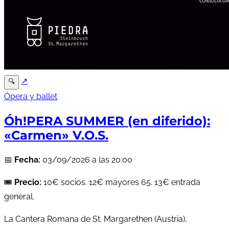
↗
🔍
Ópera y ballet
Óh!PERA SUMMER (en diferido):
«Carmen» V.O.S.
📅
Fecha:
03/09/2026 a las 20:00
🎟️
Precio:
10€ socios. 12€ mayores 65. 13€ entrada
general.
La Cantera Romana de St. Margarethen (Austria),