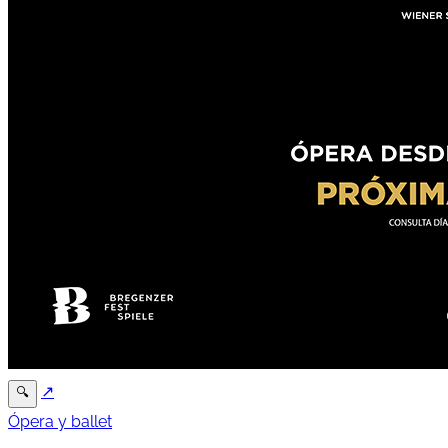
↗
🔍
Ópera y ballet