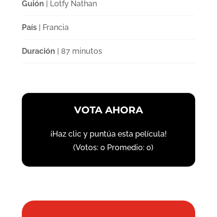
Guión
| Lotfy Nathan
País
| Francia
Duración
| 87 minutos
VOTA AHORA
¡Haz clic y puntúa esta película!
(Votos:
0
Promedio:
0
)