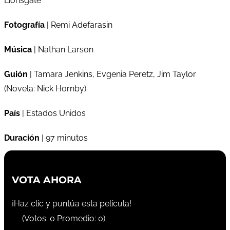
Lionsgate
Fotografía
| Remi Adefarasin
Música
| Nathan Larson
Guión
| Tamara Jenkins, Evgenia Peretz, Jim Taylor
(Novela: Nick Hornby)
País
| Estados Unidos
Duración
| 97 minutos
VOTA AHORA
¡Haz clic y puntúa esta película!
(Votos:
0
Promedio:
0
)