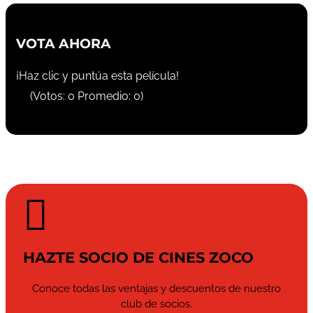
VOTA AHORA
¡Haz clic y puntúa esta película!
(Votos:
0
Promedio:
0
)

HAZTE SOCIO DE CINES ZOCO
Conoce todas las ventajas y descuentos de nuestro
club de socios.