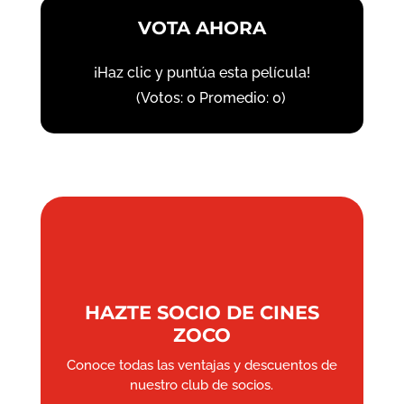
VOTA AHORA
¡Haz clic y puntúa esta película!
(Votos:
0
Promedio:
0
)
HAZTE SOCIO DE CINES
ZOCO
Conoce todas las ventajas y descuentos de
nuestro club de socios.