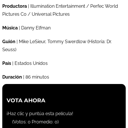
Productora
| Illumination Entertainment / Perfec World
Pictures Co / Universal Pictures
Música
| Danny Elfman
Guión
| Mike LeSieur, Tommy Swerdlow (Historia: Dr.
Seuss)
País
| Estados Unidos
Duración
| 86 minutos
VOTA AHORA
¡Haz clic y puntúa esta película!
(Votos:
0
Promedio:
0
)