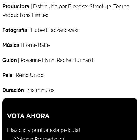
Productora
| Distribuida por Bleecker Street. 42, Tempo
Productions Limited
Fotografía
| Hubert Taczanowski
Música
| Lorne Balfe
Guión
| Rosanne Flynn, Rachel Tunnard
País
| Reino Unido
Duración
| 112 minutos
VOTA AHORA
¡Haz clic y puntúa esta película!
(Votos:
0
Promedio:
0
)