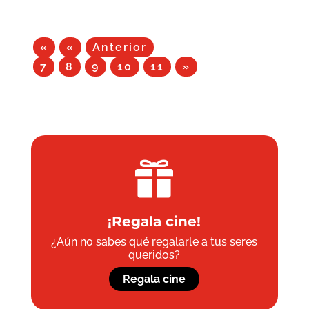
«
«
Anterior
7
8
9
10
11
»

¡Regala cine!
¿Aún no sabes qué regalarle a tus seres
queridos?
Regala cine