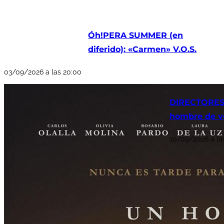
Óh!PERA SUMMER (en
diferido): «Carmen» V.O.S.
03/09/2026 a las 20:00
DIRECTORES 
hombre de v
10/09/2026 a la