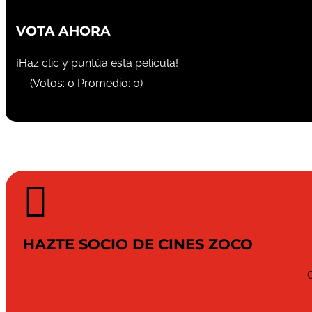
VOTA AHORA
¡Haz clic y puntúa esta película!
(Votos:
0
Promedio:
0
)

HAZTE SOCIO DE CINES ZOCO