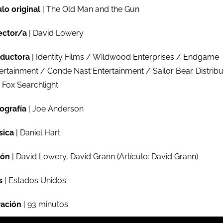
ulo original
| The Old Man and the Gun
ector/a
| David Lowery
ductora
| Identity Films / Wildwood Enterprises / Endgame
ertainment / Conde Nast Entertainment / Sailor Bear. Distrib
 Fox Searchlight
ografía
| Joe Anderson
sica
| Daniel Hart
ión
| David Lowery, David Grann (Artículo: David Grann)
s
| Estados Unidos
ación
| 93 minutos