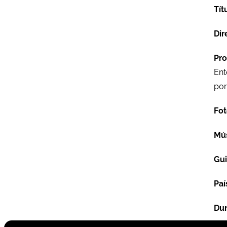
Tít
Dir
Pro
Ent
por
Fot
Mú
Gu
Paí
Dur