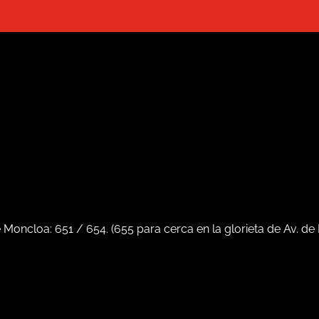
e Moncloa:
651
/
654
. (
655
para cerca en la glorieta de Av. de