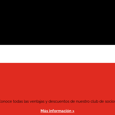
Conoce todas las ventajas y descuentos de nuestro club de socios
Más información >