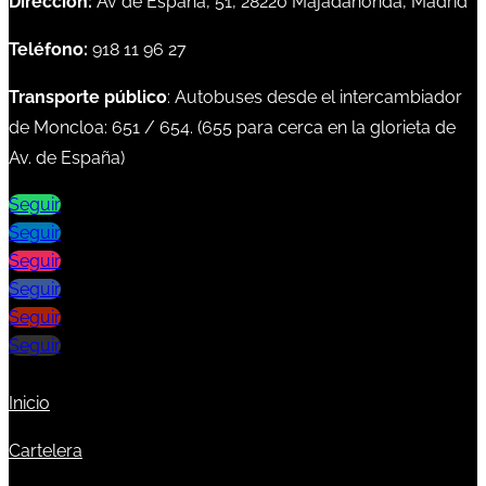
Dirección:
Av de España, 51, 28220 Majadahonda, Madrid
Teléfono:
918 11 96 27
Transporte público
: Autobuses desde el intercambiador
de Moncloa:
651
/
654
. (
655
para cerca en la glorieta de
Av. de España)
Seguir
Seguir
Seguir
Seguir
Seguir
Seguir
Inicio
Cartelera