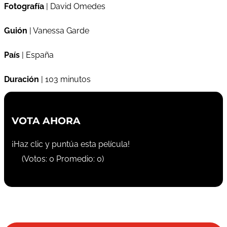
Fotografía
| David Omedes
Guión
| Vanessa Garde
País
| España
Duración
| 103 minutos
VOTA AHORA
¡Haz clic y puntúa esta película!
(Votos:
0
Promedio:
0
)