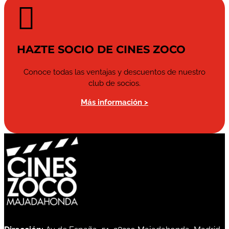

HAZTE SOCIO DE CINES ZOCO
Conoce todas las ventajas y descuentos de nuestro
club de socios.
Más información >