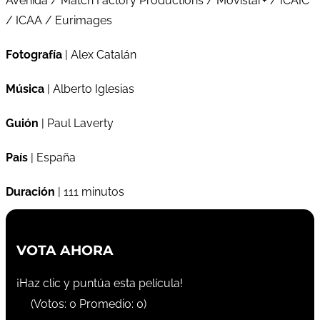
Avenida / Match Factory Productions / Movistar+ / ICAIC
/ ICAA / Eurimages
Fotografía
| Alex Catalán
Música
| Alberto Iglesias
Guión
| Paul Laverty
País
| España
Duración
| 111 minutos
VOTA AHORA
¡Haz clic y puntúa esta película!
(Votos:
0
Promedio:
0
)