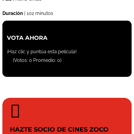
Duración
| 102 minutos
VOTA AHORA
¡Haz clic y puntúa esta película!
(Votos:
0
Promedio:
0
)

HAZTE SOCIO DE CINES ZOCO