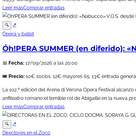
Leer más
Comprar entradas
↗
🔍
Ópera y ballet
Óh!PERA SUMMER (en diferido): «N
📅
Fecha:
17/09/2026 a las 20:00
🎟️
Precio:
10€ socios. 12€ mayores 65. 13€ entrada general
La 102.ª edición del Arena di Verona Opera Festival alcanz
anfiteatro romano el temible rol de Abigaille en la nueva p
Leer más
Comprar entradas
↗
🔍
Directores en el Zoco