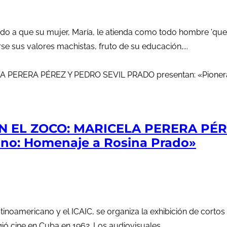
 a que su mujer, María, le atienda como todo hombre 'que se
e sus valores machistas, fruto de su educación,...
N EL ZOCO: MARICELA PERERA PÉ
bano: Homenaje a Rosina Prado»
Latinoamericano y el ICAIC, se organiza la exhibición de cor
ió cine en Cuba en 1962. Los audiovisuales...