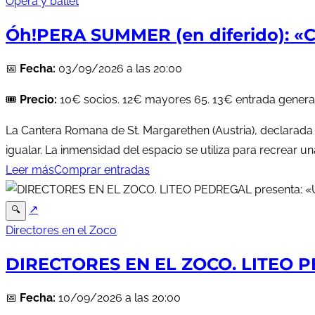
Ópera y ballet
Óh!PERA SUMMER (en diferido): «C
📅
Fecha:
03/09/2026 a las 20:00
🎟️
Precio:
10€ socios. 12€ mayores 65. 13€ entrada general
La Cantera Romana de St. Margarethen (Austria), declarad
igualar. La inmensidad del espacio se utiliza para recrear un
Leer más
Comprar entradas
↗
🔍
Directores en el Zoco
DIRECTORES EN EL ZOCO. LITEO P
📅
Fecha:
10/09/2026 a las 20:00