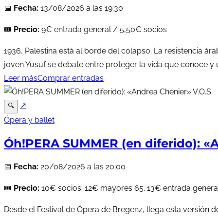
📅
Fecha:
13/08/2026 a las 19:30
🎟️
Precio:
9€ entrada general / 5,50€ socios
1936, Palestina está al borde del colapso. La resistencia á
joven Yusuf se debate entre proteger la vida que conoce y un
Leer más
Comprar entradas
↗
🔍
Ópera y ballet
Óh!PERA SUMMER (en diferido): «A
📅
Fecha:
20/08/2026 a las 20:00
🎟️
Precio:
10€ socios. 12€ mayores 65. 13€ entrada general
Desde el Festival de Ópera de Bregenz, llega esta versión