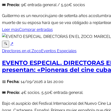
🎟️
Precio:
9€ entrada general / 5,50€ socios
Guillermo es un neurocirujano de setenta años acostumbrado
muerte de su esposa hará que se vea obligado a replantears
Leer más
Comprar entradas
↗
🔍
Directores en el Zoco
Eventos Especiales
EVENTO ESPECIAL. DIRECTORAS E
presentan: «Pioneras del cine cu
📅
Fecha:
14/09/2026 a las 20:00
🎟️
Precio:
4€ socios, 5,50€ entrada general.
Bajo el auspicio del Festival Internacional del Nuevo Cine 
(1935, Cartagena, España). Primera mujer española que dirig