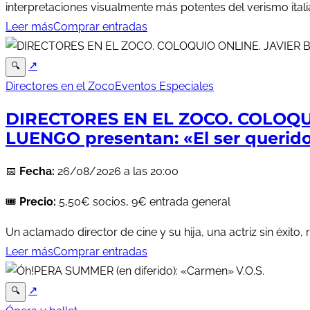
interpretaciones visualmente más potentes del verismo italia
Leer más
Comprar entradas
↗
🔍
Directores en el Zoco
Eventos Especiales
DIRECTORES EN EL ZOCO. COLOQU
LUENGO presentan: «El ser querid
📅
Fecha:
26/08/2026 a las 20:00
🎟️
Precio:
5,50€ socios, 9€ entrada general
Un aclamado director de cine y su hija, una actriz sin éxito
Leer más
Comprar entradas
↗
🔍