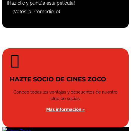
¡Haz clic y puntúa esta película!
(Votos:
0
Promedio:
0
)

HAZTE SOCIO DE CINES ZOCO
Conoce todas las ventajas y descuentos de nuestro
club de socios.
Más información >