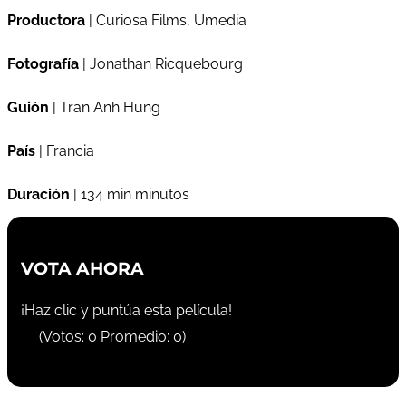
Productora
| Curiosa Films, Umedia
Fotografía
| Jonathan Ricquebourg
Guión
| Tran Anh Hung
País
| Francia
Duración
| 134 min minutos
VOTA AHORA
¡Haz clic y puntúa esta película!
(Votos:
0
Promedio:
0
)