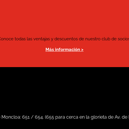
Conoce todas las ventajas y descuentos de nuestro club de socios
Más información >
e Moncloa:
651
/
654
. (
655
para cerca en la glorieta de Av. de