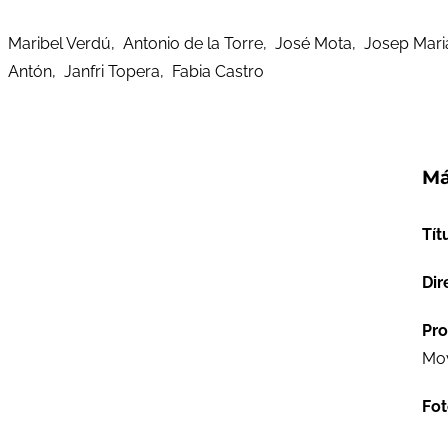
Maribel Verdú, Antonio de la Torre, José Mota, Josep Maria
Antón, Janfri Topera, Fabia Castro
Má
Tít
Dir
Pro
Mov
Fot