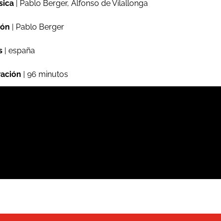
sica
| Pablo Berger, Alfonso de Vilallonga
ión
| Pablo Berger
s
| españa
ación
| 96 minutos