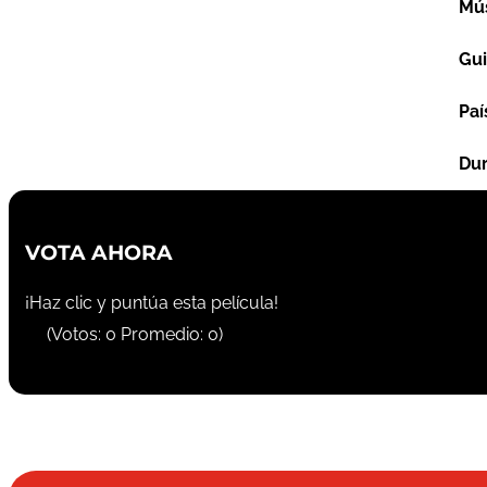
Mú
Gu
Paí
Dur
VOTA AHORA
¡Haz clic y puntúa esta película!
(Votos:
0
Promedio:
0
)