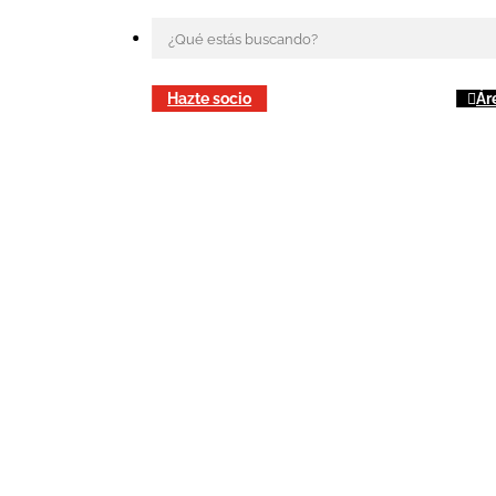
Hazte socio
Ár