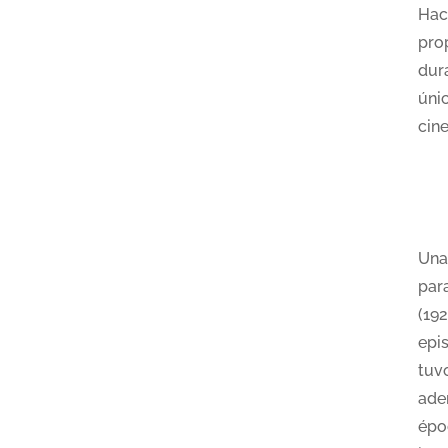
Hac
pro
dur
úni
cin
Una
par
(19
epi
tuv
ade
épo