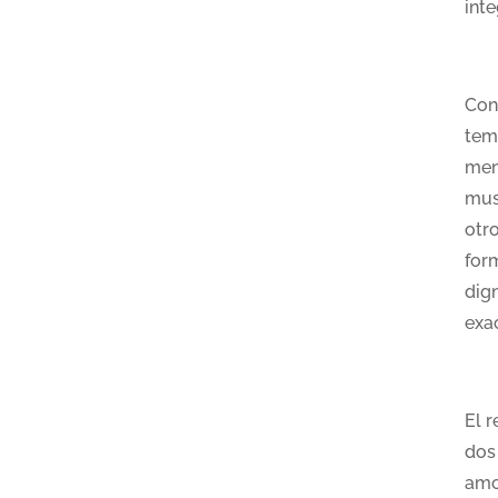
int
Con 
tem
men
mus
otr
form
dig
exa
El 
dos
amo