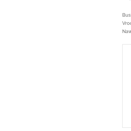
Bus
Vro
Na