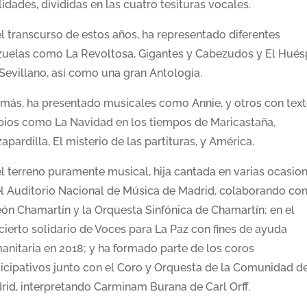
idades, divididas en las cuatro tesituras vocales.
el transcurso de estos años, ha representado diferentes
zuelas como La Revoltosa, Gigantes y Cabezudos y El Hué
 Sevillano, así como una gran Antología.
más, ha presentado musicales como Annie, y otros con tex
pios como La Navidad en los tiempos de Maricastaña,
apardilla, El misterio de las partituras, y América.
el terreno puramente musical, hija cantada en varias ocasio
el Auditorio Nacional de Música de Madrid, colaborando con
eón Chamartín y la Orquesta Sinfónica de Chamartín; en el
cierto solidario de Voces para La Paz con fines de ayuda
anitaria en 2018; y ha formado parte de los coros
ticipativos junto con el Coro y Orquesta de la Comunidad d
rid, interpretando Carminam Burana de Carl Orff.