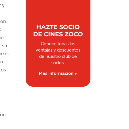
r y
ión,
HAZTE SOCIO
s
DE CINES ZOCO
ue
Conoce todas las
r su
ventajas y descuentos
neas
de nuestro club de
no
socios.
los
Más información >
con