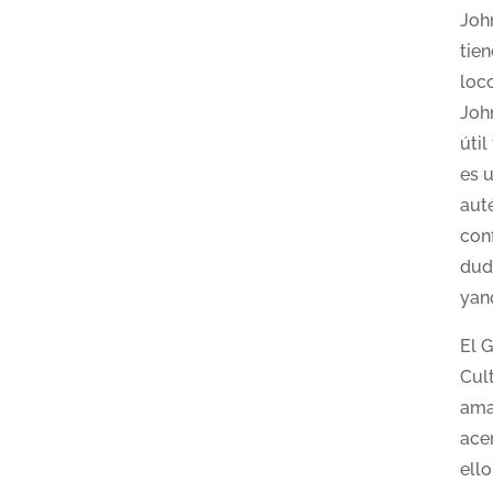
Joh
tie
loco
John
úti
es 
aut
con
dud
yan
El 
Cul
ama
ace
ell