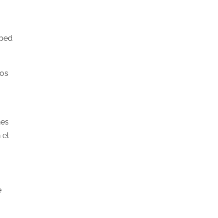
sped
tos
nes
 el
e