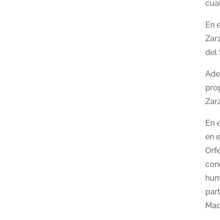
cual
En 
Zar
del
Ade
pro
Zarz
En 
en 
Orf
con
hum
par
Mad