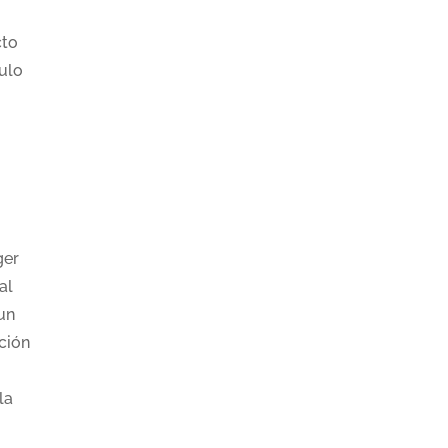
cto
ulo
ger
al
un
ción
la