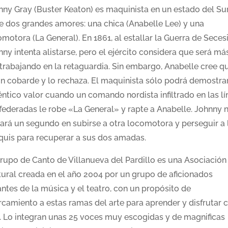
nny Gray (Buster Keaton) es maquinista en un estado del Su
ne dos grandes amores: una chica (Anabelle Lee) y una
motora (La General). En 1861, al estallar la Guerra de Seces
ny intenta alistarse, pero el ejército considera que será má
l trabajando en la retaguardia. Sin embargo, Anabelle cree q
un cobarde y lo rechaza. El maquinista sólo podrá demostra
éntico valor cuando un comando nordista infiltrado en las lí
federadas le robe «La General» y rapte a Anabelle. Johnny 
ará un segundo en subirse a otra locomotora y perseguir a 
quis para recuperar a sus dos amadas.
Grupo de Canto de Villanueva del Pardillo es una Asociación
tural creada en el año 2004 por un grupo de aficionados
ntes de la música y el teatro, con un propósito de
rcamiento a estas ramas del arte para aprender y disfrutar 
o. Lo integran unas 25 voces muy escogidas y de magnificas