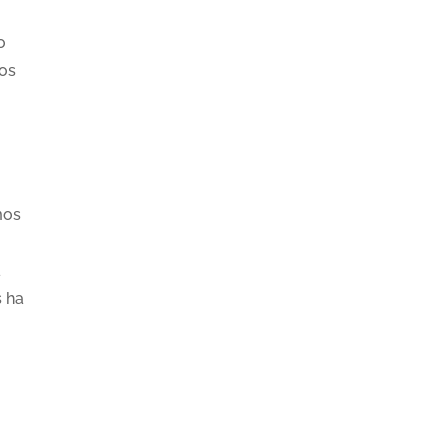
o
tos
mos
a
s ha