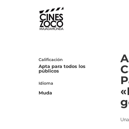
A
Calificación
C
Apta para todos los
públicos
P
Idioma
«
Muda
g
Una