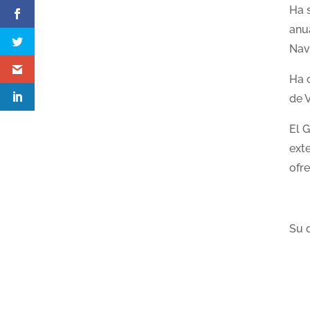
Ha 
anu
Nav
Ha 
de V
El 
exte
ofr
Su 