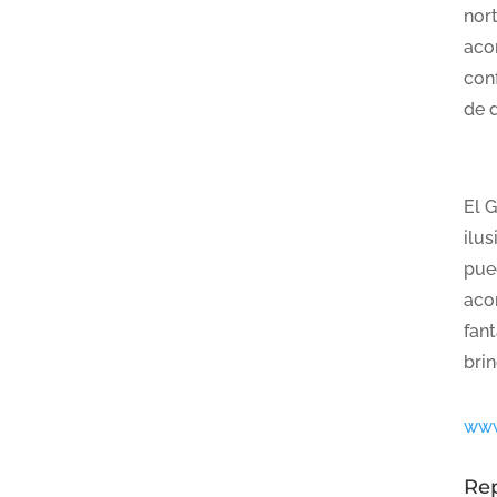
nor
aco
con
de 
El 
ilu
pue
aco
fan
bri
www
Re