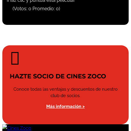
¡Haz clic y puntúa esta película!
(Votos:
0
Promedio:
0
)

HAZTE SOCIO DE CINES ZOCO
Conoce todas las ventajas y descuentos de nuestro
club de socios.
Más información >