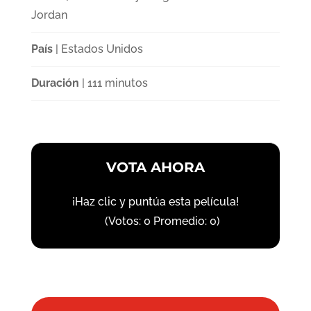
Jordan
País
| Estados Unidos
Duración
| 111 minutos
VOTA AHORA
¡Haz clic y puntúa esta película!
(Votos:
0
Promedio:
0
)