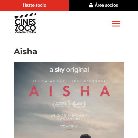
Hazte socio
Área socios
Aisha