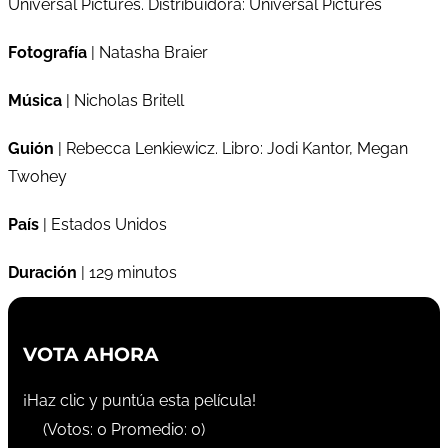
Universal Pictures. Distribuidora: Universal Pictures
Fotografía
| Natasha Braier
Música
| Nicholas Britell
Guión
| Rebecca Lenkiewicz. Libro: Jodi Kantor, Megan
Twohey
País
| Estados Unidos
Duración
| 129 minutos
VOTA AHORA
¡Haz clic y puntúa esta película!
(Votos:
0
Promedio:
0
)