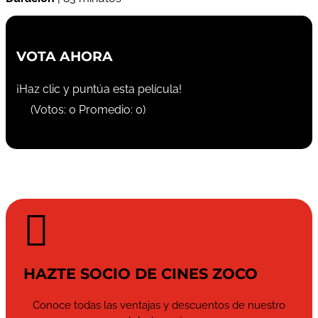
VOTA AHORA
¡Haz clic y puntúa esta película!
(Votos:
0
Promedio:
0
)

HAZTE SOCIO DE CINES ZOCO
Conoce todas las ventajas y descuentos de nuestro