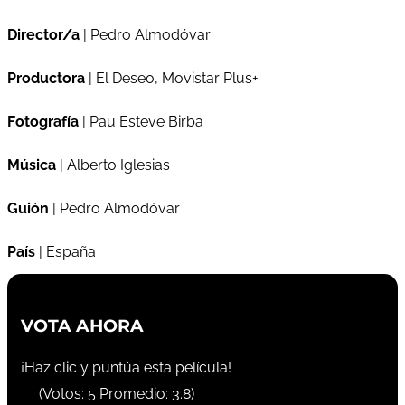
Director/a
| Pedro Almodóvar
Productora
| El Deseo, Movistar Plus+
Fotografía
| Pau Esteve Birba
Música
| Alberto Iglesias
Guión
| Pedro Almodóvar
País
| España
VOTA AHORA
¡Haz clic y puntúa esta película!
(Votos:
5
Promedio:
3.8
)