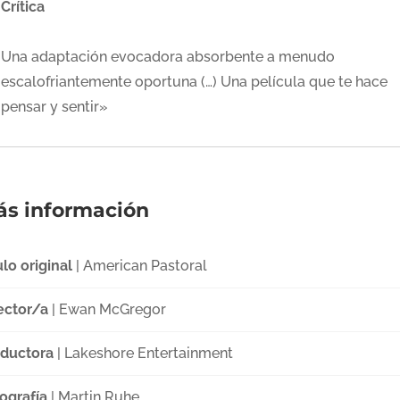
Crítica
Una adaptación evocadora absorbente a menudo
escalofriantemente oportuna (…) Una película que te hace
pensar y sentir»
s información
ulo original
| American Pastoral
ector/a
| Ewan McGregor
ductora
| Lakeshore Entertainment
ografía
| Martin Ruhe