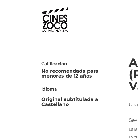
A
Calificación
(
No recomendada para
menores de 12 años
V
Idioma
Original subtitulada a
Castellano
Una
Sey
una
la 