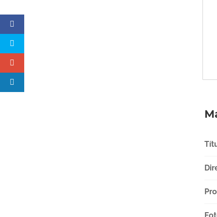
Má
Tít
Dir
Pro
Fot