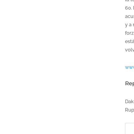
60.
acu
y a
forz
est
vol
ww
Re
Dak
Rup