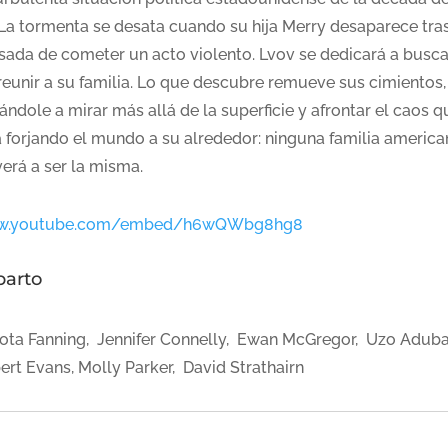
 La tormenta se desata cuando su hija Merry desaparece tras
sada de cometer un acto violento. Lvov se dedicará a busca
 reunir a su familia. Lo que descubre remueve sus cimientos,
ándole a mirar más allá de la superficie y afrontar el caos q
á forjando el mundo a su alrededor: ninguna familia america
verá a ser la misma.
w.youtube.com/embed/h6wQWbg8hg8
parto
ota Fanning, Jennifer Connelly, Ewan McGregor, Uzo Adub
ert Evans, Molly Parker, David Strathairn