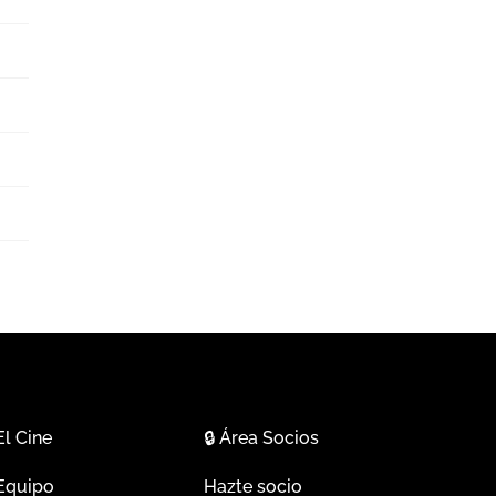
El Cine
🔒
Área Socios
Equipo
Hazte socio