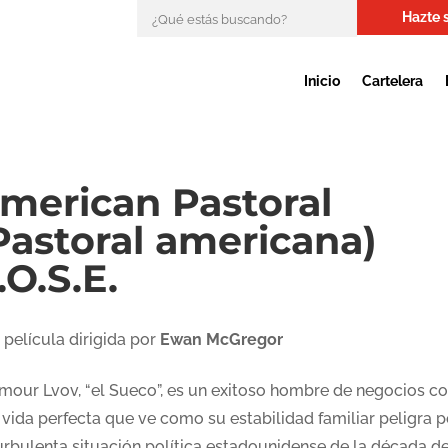
Hazte 
Inicio
Cartelera
merican Pastoral
Pastoral americana)
.O.S.E.
 película dirigida por
Ewan McGregor
mour Lvov, “el Sueco”, es un exitoso hombre de negocios c
 vida perfecta que ve como su estabilidad familiar peligra p
turbulenta situación política estadounidense de la década de