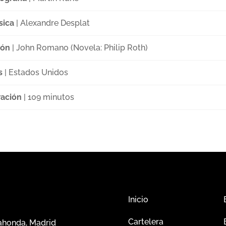
sica
| Alexandre Desplat
ión
| John Romano (Novela: Philip Roth)
s
| Estados Unidos
ación
| 109 minutos
Inicio
Cartelera
dahonda, Madrid