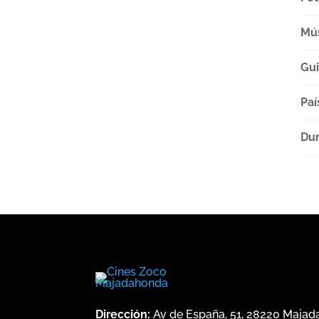
Mú
Gu
Paí
Dur
Dirección:
Av de España, 51, 28220 Maja