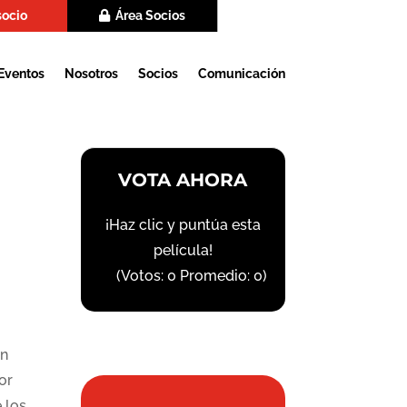
socio
Área Socios
Eventos
Nosotros
Socios
Comunicación
VOTA AHORA
¡Haz clic y puntúa esta
película!
(Votos:
0
Promedio:
0
)
on
or
 los