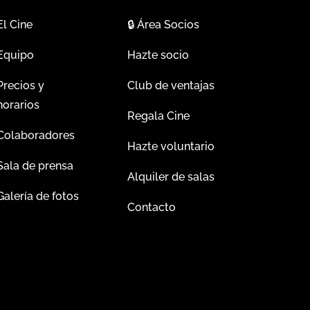
El Cine
🔒
Área Socios
Equipo
Hazte socio
Precios y
Club de ventajas
horarios
Regala Cine
Colaboradores
Hazte voluntario
Sala de prensa
Alquiler de salas
Galería de fotos
Contacto