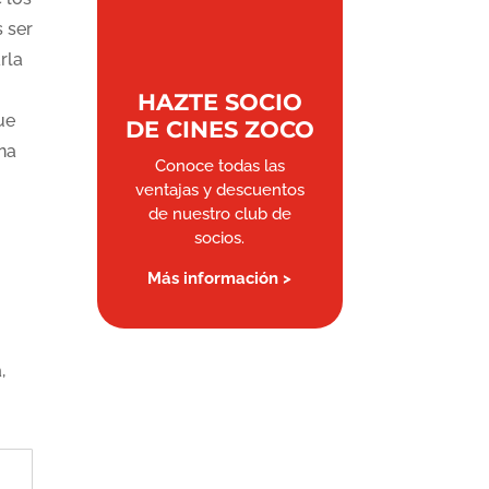
 ser
rla
HAZTE SOCIO
ue
DE CINES ZOCO
na
Conoce todas las
ventajas y descuentos
de nuestro club de
socios.
Más información >
a,