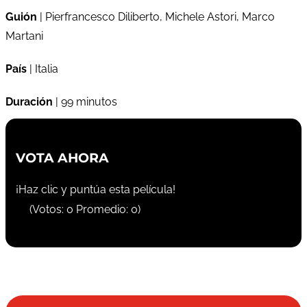
Guión
| Pierfrancesco Diliberto, Michele Astori, Marco
Martani
País
| Italia
Duración
| 99 minutos
VOTA AHORA
¡Haz clic y puntúa esta película!
(Votos:
0
Promedio:
0
)