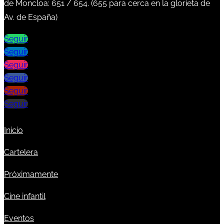
de Moncloa:
651
/
654
. (
655
para cerca en la glorieta de
Av. de España)
Seguir
Seguir
Seguir
Seguir
Seguir
Seguir
Inicio
Cartelera
Próximamente
Cine infantil
Eventos