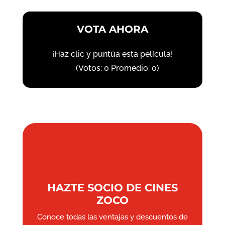
VOTA AHORA
¡Haz clic y puntúa esta película!
(Votos:
0
Promedio:
0
)
HAZTE SOCIO DE CINES
ZOCO
Conoce todas las ventajas y descuentos de