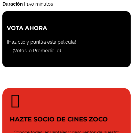
Duración
| 150 minutos
VOTA AHORA
¡Haz clic y puntúa esta película!
(Votos:
0
Promedio:
0
)

HAZTE SOCIO DE CINES ZOCO
Conoce todas las ventajas y descuentos de nuestro