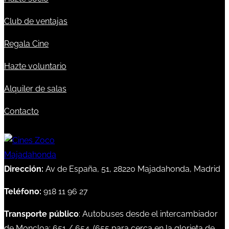
Club de ventajas
Regala Cine
Hazte voluntario
Alquiler de salas
Contacto
Dirección:
Av de España, 51, 28220 Majadahonda, Madrid
Teléfono:
918 11 96 27
Transporte público
: Autobuses desde el intercambiador
de Moncloa:
651
/
654
. (
655
para cerca en la glorieta de