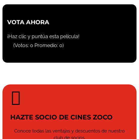
VOTA AHORA
¡Haz clic y puntúa esta película!
(Votos:
0
Promedio:
0
)

HAZTE SOCIO DE CINES ZOCO
Conoce todas las ventajas y descuentos de nuestro
club de socios.