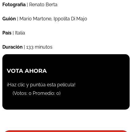
Fotografía
| Renato Berta
Guión
| Mario Martone, Ippolita Di Majo
País
| Italia
Duración
| 133 minutos
VOTA AHORA
¡Haz clic y puntúa esta película!
(Votos:
0
Promedio:
0
)