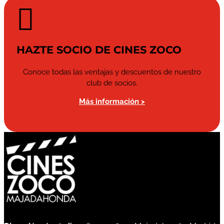

HAZTE SOCIO DE CINES ZOCO
Conoce todas las ventajas y descuentos de nuestro
club de socios.
Más información >