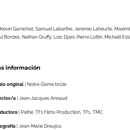
evin Garnichat, Samuel Labarthe, Jeremie Laheurte, Maximili
Bordes, Nathan Gruffy, Loic Djani, Pierre Lottin, Michaël Est
s información
ulo original
| Notre-Dame brûle
ector/a
| Jean-Jacques Annaud
ductora
| Pathé, TF1 Films Production, TF1, TMC
ografía
| Jean-Marie Dreujou