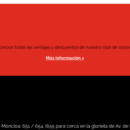
Conoce todas las ventajas y descuentos de nuestro club de socios
Más información >
e Moncloa:
651
/
654
. (
655
para cerca en la glorieta de Av. de