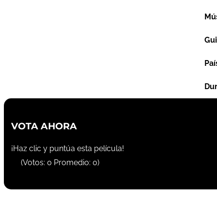
Mú
Gu
Paí
Dur
VOTA AHORA
¡Haz clic y puntúa esta película!
(Votos:
0
Promedio:
0
)