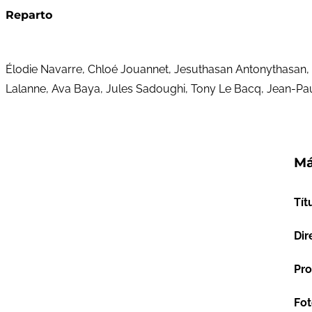
Reparto
Élodie Navarre, Chloé Jouannet, Jesuthasan Antonythasan, K
Lalanne, Ava Baya, Jules Sadoughi, Tony Le Bacq, Jean-Paul 
Má
Tít
Dir
Pro
Fot