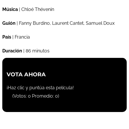
Música
| Chloé Thévenin
Guión
| Fanny Burdino, Laurent Cantet, Samuel Doux
País
| Francia
Duración
| 86 minutos
VOTA AHORA
¡Haz clic y puntúa esta película!
(Votos:
0
Promedio:
0
)