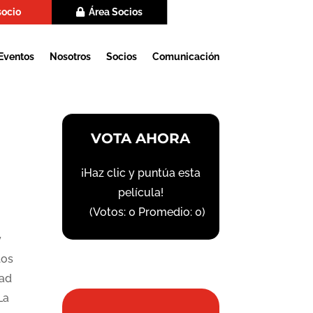
socio
Área Socios
Eventos
Nosotros
Socios
Comunicación
VOTA AHORA
¡Haz clic y puntúa esta
película!
(Votos:
0
Promedio:
0
)
y
los
dad
La