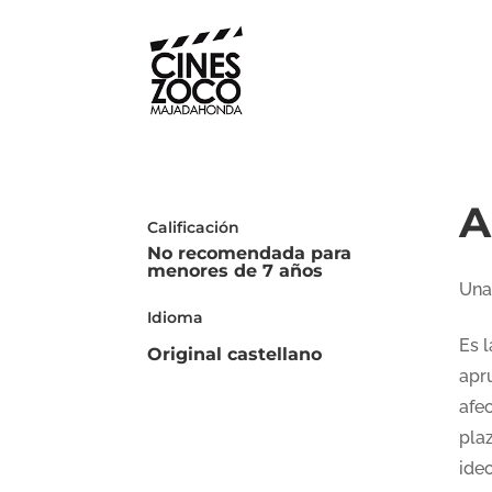
A
Calificación
No recomendada para
menores de 7 años
Una
Idioma
Es 
Original castellano
apr
afe
plaz
ide