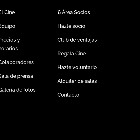
El Cine
🔒
Área Socios
Equipo
Hazte socio
Precios y
Club de ventajas
horarios
Regala Cine
Colaboradores
Hazte voluntario
Sala de prensa
Alquiler de salas
Galería de fotos
Contacto