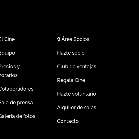
El Cine
🔒
Área Socios
Equipo
Hazte socio
Precios y
Club de ventajas
horarios
Regala Cine
Colaboradores
Hazte voluntario
Sala de prensa
Alquiler de salas
Galería de fotos
Contacto