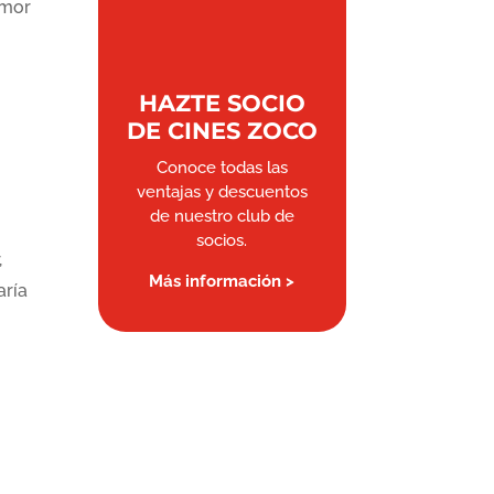
umor
HAZTE SOCIO
DE CINES ZOCO
Conoce todas las
ventajas y descuentos
de nuestro club de
socios.
,
Más información >
aría