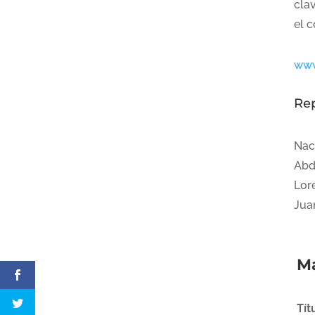
cla
el 
www
Re
Nach
Abde
Lore
Jua
Má
Tít