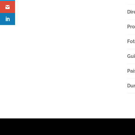
Dir
Pro
Fot
Gu
Paí
Dur