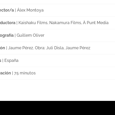
ector/a
| Álex Montoya
ductora
| Kaishaku Films, Nakamura Films, À Punt Media
ografía
| Guillem Oliver
ión
| Jaume Pérez. Obra: Juli Disla, Jaume Pérez
s
| España
ación
| 75 minutos