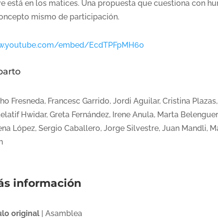
ve está en los matices. Una propuesta que cuestiona con h
concepto mismo de participación.
.youtube.com/embed/EcdTPFpMH6o
parto
o Fresneda, Francesc Garrido, Jordi Aguilar, Cristina Plazas,
latif Hwidar, Greta Fernández, Irene Anula, Marta Belenguer
na López, Sergio Caballero, Jorge Silvestre, Juan Mandli, M
n
s información
ulo original
| Asamblea