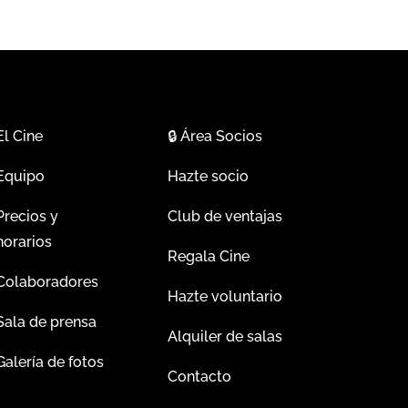
El Cine
🔒
Área Socios
Equipo
Hazte socio
Precios y
Club de ventajas
horarios
Regala Cine
Colaboradores
Hazte voluntario
Sala de prensa
Alquiler de salas
Galería de fotos
Contacto