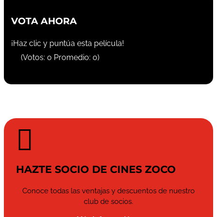
VOTA AHORA
¡Haz clic y puntúa esta película!
(Votos:
0
Promedio:
0
)

HAZTE SOCIO DE CINES ZOCO
Conoce todas las ventajas y descuentos de nuestro
club de socios.