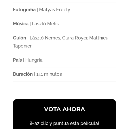
Fotografía
| Mátyás Erdély
Música
| László Melis
Guión
| László Nemes, Clara Royer, Matthieu
Taponier
País
| Hungría
Duración
| 141 minutos
VOTA AHORA
¡Haz clic y puntúa esta película!