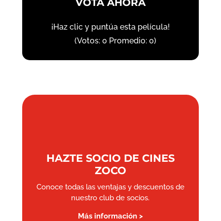
VOTA AHORA
¡Haz clic y puntúa esta película!
(Votos:
0
Promedio:
0
)
HAZTE SOCIO DE CINES
ZOCO
Conoce todas las ventajas y descuentos de
nuestro club de socios.
Más información >