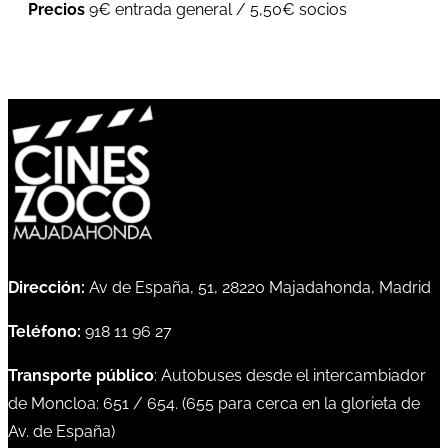
Precios
9€ entrada general / 5,50€ socios
Dirección:
Av de España, 51, 28220 Majadahonda, Madrid
Teléfono:
918 11 96 27
Transporte público
: Autobuses desde el intercambiador
de Moncloa:
651
/
654
. (
655
para cerca en la glorieta de
Av. de España)