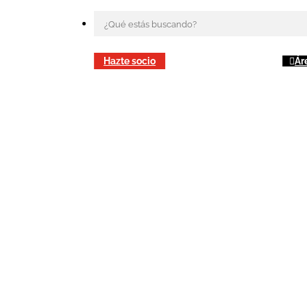
Hazte socio
Ár