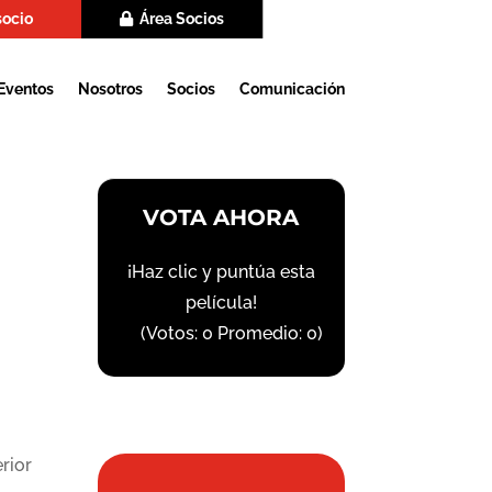
socio
Área Socios
Eventos
Nosotros
Socios
Comunicación
VOTA AHORA
¡Haz clic y puntúa esta
película!
(Votos:
0
Promedio:
0
)
rior