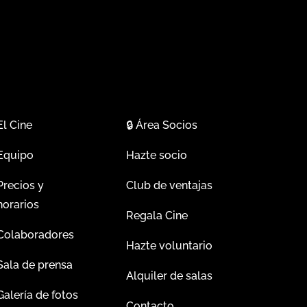
El Cine
🔒
Área Socios
Equipo
Hazte socio
Precios y
Club de ventajas
horarios
Regala Cine
Colaboradores
Hazte voluntario
Sala de prensa
Alquiler de salas
Galería de fotos
Contacto