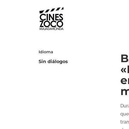
Idioma
B
Sin diálogos
«
e
m
Dura
qued
tra