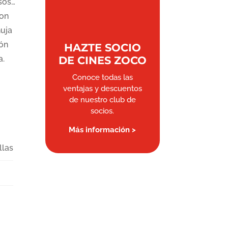
sos…
con
nuja
ión
HAZTE SOCIO
a.
DE CINES ZOCO
Conoce todas las
ventajas y descuentos
de nuestro club de
socios.
Más información >
llas