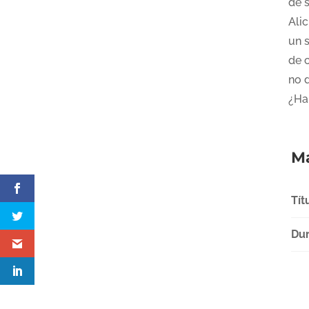
de 
Alic
un s
de 
no 
¿Ha
Má
Tít
Dur