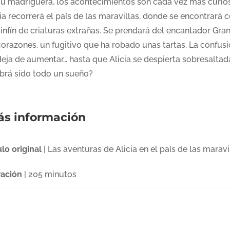
su madriguera, los acontecimientos son cada vez más curio
ia recorrerá el país de las maravillas, donde se encontrará 
infín de criaturas extrañas. Se prendará del encantador Gra
corazones, un fugitivo que ha robado unas tartas. La confus
deja de aumentar… hasta que Alicia se despierta sobresaltad
brá sido todo un sueño?
s información
ulo original
| Las aventuras de Alicia en el país de las maravi
ación
| 205 minutos