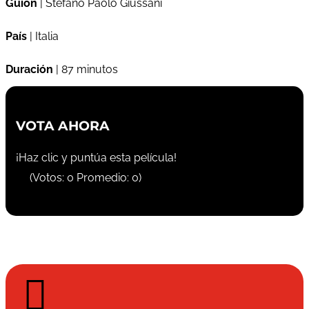
Guión
| Stefano Paolo Giussani
País
| Italia
Duración
| 87 minutos
VOTA AHORA
¡Haz clic y puntúa esta película!
(Votos:
0
Promedio:
0
)
